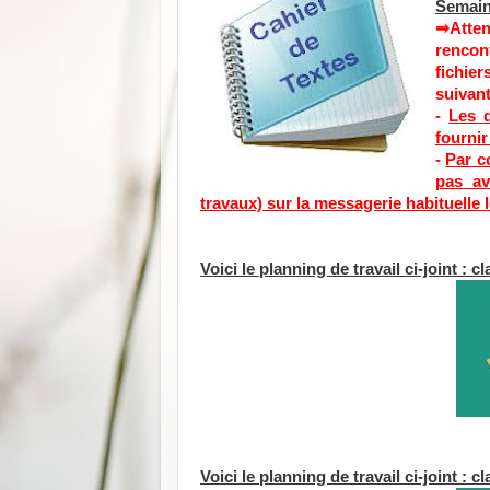
Semaine
⥤Atten
renco
fichie
suivant
-
Les 
fournir
-
Par c
pas av
travaux) sur la messagerie habituelle 
Voici le planning de travail ci-joint : c
Voici le planning de travail ci-joint : c