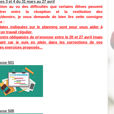
s 3 et 4 du 31 mars au 27 avril
tion au vu des difficultés que certains élèves peuvent
ntrer entre la réception et la restitution des
rs/devoirs, je vous demande de bien lire cette consigne
e :
dates indiquées sur le planning sont pour vous aider à
 un travail régulier
,
ontre obligatoire de m'envoyer entre le 20 et 27 avril (mais
ant car je suis en plein dans les corrections de vos
les exercices proposés...
lasse 501
lasse 508