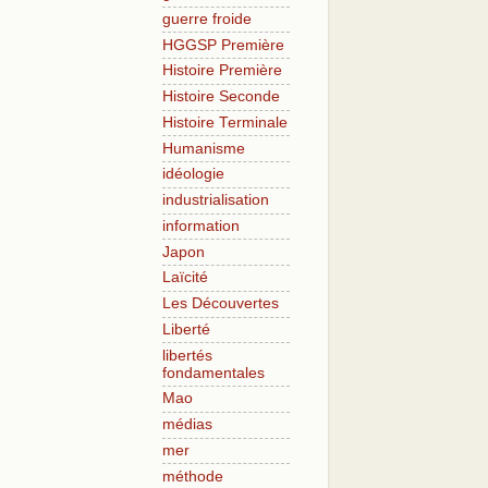
guerre froide
HGGSP Première
Histoire Première
Histoire Seconde
Histoire Terminale
Humanisme
idéologie
industrialisation
information
Japon
Laïcité
Les Découvertes
Liberté
libertés
fondamentales
Mao
médias
mer
méthode