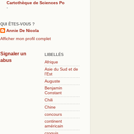
Cartothèque de Sciences Po
-
QUI ÊTES-VOUS ?
Annie De Nicola
Afficher mon profil complet
Signaler un
LIBELLÉS
abus
Afrique
Asie du Sud et de
l'Est
Auguste
Benjamin
Constant
Chili
Chine
concours
continent
américain
croquis