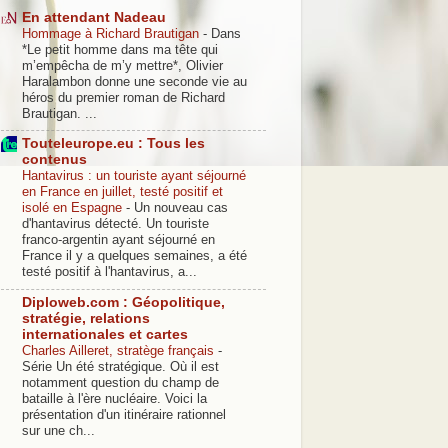
En attendant Nadeau
Hommage à Richard Brautigan
-
Dans
*Le petit homme dans ma tête qui
m’empêcha de m’y mettre*, Olivier
Haralambon donne une seconde vie au
héros du premier roman de Richard
Brautigan. ...
Touteleurope.eu : Tous les
contenus
Hantavirus : un touriste ayant séjourné
en France en juillet, testé positif et
isolé en Espagne
-
Un nouveau cas
d'hantavirus détecté. Un touriste
franco-argentin ayant séjourné en
France il y a quelques semaines, a été
testé positif à l'hantavirus, a...
Diploweb.com : Géopolitique,
stratégie, relations
internationales et cartes
Charles Ailleret, stratège français
-
Série Un été stratégique. Où il est
notamment question du champ de
bataille à l'ère nucléaire. Voici la
présentation d'un itinéraire rationnel
sur une ch...