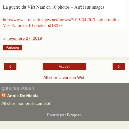
par
pampi06
La guerre du Viêt Nam en 10 photos – Arrêt sur images
http://www.arretsurimages.net/breves/2015-04-30/La-guerre-du-
Viet-Nam-en-10-photos-id18873
à
novembre 27, 2019
Partager
‹
›
Accueil
Afficher la version Web
QUI ÊTES-VOUS ?
Annie De Nicola
Afficher mon profil complet
Fourni par
Blogger
.