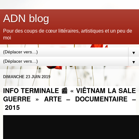
ADN blog
Pour des coups de cœur littéraires, artistiques et un peu de
moi
▼
▼
DIMANCHE 23 JUIN 2019
INFO TERMINALE 📰 « VIÊTNAM LA SALE
GUERRE » ARTE – DOCUMENTAIRE –
2015
par
pampi06