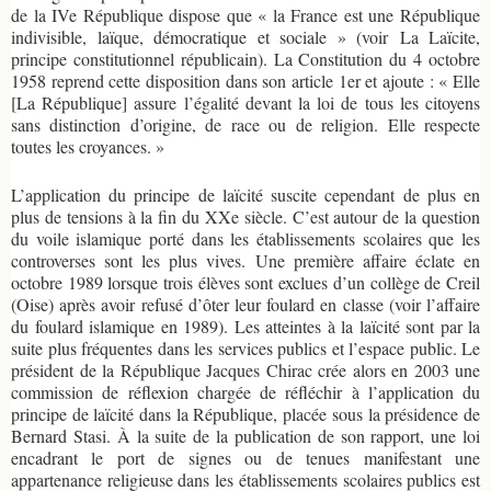
de la IVe République dispose que « la France est une République
indivisible, laïque, démocratique et sociale » (voir La Laïcite,
principe constitutionnel républicain). La Constitution du 4 octobre
1958 reprend cette disposition dans son article 1er et ajoute : « Elle
[La République] assure l’égalité devant la loi de tous les citoyens
sans distinction d’origine, de race ou de religion. Elle respecte
toutes les croyances. »
L’application du principe de laïcité suscite cependant de plus en
plus de tensions à la fin du XXe siècle. C’est autour de la question
du voile islamique porté dans les établissements scolaires que les
controverses sont les plus vives. Une première affaire éclate en
octobre 1989 lorsque trois élèves sont exclues d’un collège de Creil
(Oise) après avoir refusé d’ôter leur foulard en classe (voir l’affaire
du foulard islamique en 1989). Les atteintes à la laïcité sont par la
suite plus fréquentes dans les services publics et l’espace public. Le
président de la République Jacques Chirac crée alors en 2003 une
commission de réflexion chargée de réfléchir à l’application du
principe de laïcité dans la République, placée sous la présidence de
Bernard Stasi. À la suite de la publication de son rapport, une loi
encadrant le port de signes ou de tenues manifestant une
appartenance religieuse dans les établissements scolaires publics est