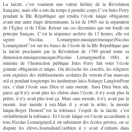
La laïcité, c’est vraiment une valeur héritée de la Révolution
française, mais elle a mis du temps à prendre corps.C’est Jules Ferry
pendant la IIIe République qui rendra l’école laïque obligatoire
avant une autre étape déterminante, la loi de 1905 sur la séparation
de l’Église et de l’État. Retour sur ces décennies qui ont fondé un
principe français. C’est la séquence archive du 13 heures, elle est
signée Nicolas Lemarignier.musique(musique)Nicolas
LemarignierC’est sur les bancs de l’école de la IIIe République que
la laïcité proclamée par la Révolution de 1789 prend toute sa
dimension.musique(musique)Nicolas LemarignierEn 1881, le
ministre de l’Instruction publique Jules Ferry fait voter l’école
gratuite obligatoire et laïque. On décroche les crucifix, les religieux
sont expulsés des établissements scolaires.Ils verront d’un mauvais
œil et pendant longtemps les instituteurs laïcs.Solange LangloisPour
eux, c’était l’école sans Dieu et sans morale. Sans Dieu bien sûr,
parce qu’il n’y avait plus les christs dans l’école, il n’y avait plus la
prière, il n’y avait plus tout ça. Mais sans morale, il n’y avait pas la
morale, leur morale à eux.Mais il y avait la nôtre, la morale
laïque.Roger DenuxC’est la tolérance l’esprit de la laïcité, c’est
véritablement la tolérance. Et l’école laïque est l’école accueillante à
tous.Nicolas LemarignierLà où subsistent des écoles privées, on se
dispute les élèves.JournalisteCombien il y avait d’enfants dans