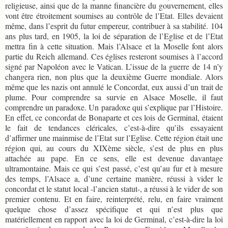
religieuse, ainsi que de la manne financière du gouvernement, elles
vont être étroitement soumises au contrôle de l’Etat. Elles devaient
même, dans l’esprit du futur empereur, contribuer à sa stabilité. 104
ans plus tard, en 1905, la loi de séparation de l’Eglise et de l’Etat
mettra fin à cette situation. Mais l’Alsace et la Moselle font alors
partie du Reich allemand. Ces églises resteront soumises à l’accord
signé par Napoléon avec le Vatican. L’issue de la guerre de 14 n’y
changera rien, non plus que la deuxième Guerre mondiale. Alors
même que les nazis ont annulé le Concordat, eux aussi d’un trait de
plume. Pour comprendre sa survie en Alsace Moselle, il faut
comprendre un paradoxe. Un paradoxe qui s’explique par l’Histoire.
En effet, ce concordat de Bonaparte et ces lois de Germinal, étaient
le fait de tendances cléricales, c’est-à-dire qu’ils essayaient
d’affirmer une mainmise de l’Etat sur l’Eglise. Cette région était une
région qui, au cours du XIXème siècle, s’est de plus en plus
attachée au pape. En ce sens, elle est devenue davantage
ultramontaine. Mais ce qui s’est passé, c’est qu’au fur et à mesure
des temps, l’Alsace a, d’une certaine manière, réussi à vider le
concordat et le statut local -l’ancien statut-, a réussi à le vider de son
premier contenu. Et en faire, reinterprété, relu, en faire vraiment
quelque chose d’assez spécifique et qui n’est plus que
matériellement en rapport avec la loi de Germinal, c’est-à-dire la loi