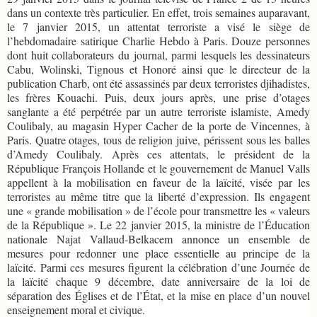
dans un contexte très particulier. En effet, trois semaines auparavant,
le 7 janvier 2015, un attentat terroriste a visé le siège de
l’hebdomadaire satirique Charlie Hebdo à Paris. Douze personnes
dont huit collaborateurs du journal, parmi lesquels les dessinateurs
Cabu, Wolinski, Tignous et Honoré ainsi que le directeur de la
publication Charb, ont été assassinés par deux terroristes djihadistes,
les frères Kouachi. Puis, deux jours après, une prise d’otages
sanglante a été perpétrée par un autre terroriste islamiste, Amedy
Coulibaly, au magasin Hyper Cacher de la porte de Vincennes, à
Paris. Quatre otages, tous de religion juive, périssent sous les balles
d’Amedy Coulibaly. Après ces attentats, le président de la
République François Hollande et le gouvernement de Manuel Valls
appellent à la mobilisation en faveur de la laïcité, visée par les
terroristes au même titre que la liberté d’expression. Ils engagent
une « grande mobilisation » de l’école pour transmettre les « valeurs
de la République ». Le 22 janvier 2015, la ministre de l’Éducation
nationale Najat Vallaud-Belkacem annonce un ensemble de
mesures pour redonner une place essentielle au principe de la
laïcité. Parmi ces mesures figurent la célébration d’une Journée de
la laïcité chaque 9 décembre, date anniversaire de la loi de
séparation des Églises et de l’État, et la mise en place d’un nouvel
enseignement moral et civique.