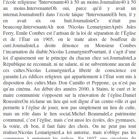
l’école religieuse ?Intervenante40 à 50 au moins.Journaliste40 à 50
au moins.IntervenanteOh oui, parce qu’il y avait un
internat.JournalisteEt dans l’école laïque ?IntervenanteEh ben, il y
en avait six ou huit.JournalisteCe n’était pas
beaucoup.IntervenanteAh non !Nicolas LemarignierAprès Jules
Ferry, Emile Combes est l’artisan de la loi de séparation de l’Église
et de l’État en 1905, on le traite alors de bouffeur de
curé.JournalisteLa droite dénonce en Monsieur Combes
l’incarnation du diable.Nicolas LemarignierPourtant, il s’agit d’une
loi d’apaisement sur le principe du chacun chez soi.JournalisteLa
République ne reconnaît, ni ne salarie, ni ne subventionne aucun de
ces cultes.Nicolas LemarignierLa liberté de conscience est
garantie.Les édifices religieux qui appartiennent à l’État sont mis à
disposition des cultes.Mais Don Camillo et Peppone, ça n’est pas
qu’au cinéma. Au début des années 2000, à Stains, le curé et le
maire communiste s’opposent sur la rénovation de l’église.Daniel
RoussièreOn réclame un lieu qui soit digne d’un centre-ville et qui
permette à l’église de jouer, non pas simplement un lieu de culte,
mais un rôle dans le lien social.Michel BeaumaleLe patrimoine
communal, c’est l’église, mais c’est aussi les écoles, des gymnases,
la voirie, eh bon, il faut faire des choix. On ne peut pas tout
réaliser.Nicolas LemarignierLa loi autorise, mais n’oblige pas les
communes à entretenir les églises. En 1937, une circulaire du