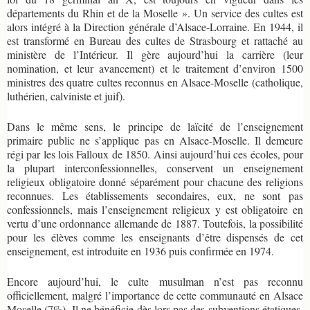
départements du Rhin et de la Moselle ». Un service des cultes est
alors intégré à la Direction générale d’Alsace-Lorraine. En 1944, il
est transformé en Bureau des cultes de Strasbourg et rattaché au
ministère de l’Intérieur. Il gère aujourd’hui la carrière (leur
nomination, et leur avancement) et le traitement d’environ 1500
ministres des quatre cultes reconnus en Alsace-Moselle (catholique,
luthérien, calviniste et juif).
Dans le même sens, le principe de laïcité de l’enseignement
primaire public ne s’applique pas en Alsace-Moselle. Il demeure
régi par les lois Falloux de 1850. Ainsi aujourd’hui ces écoles, pour
la plupart interconfessionnelles, conservent un enseignement
religieux obligatoire donné séparément pour chacune des religions
reconnues. Les établissements secondaires, eux, ne sont pas
confessionnels, mais l’enseignement religieux y est obligatoire en
vertu d’une ordonnance allemande de 1887. Toutefois, la possibilité
pour les élèves comme les enseignants d’être dispensés de cet
enseignement, est introduite en 1936 puis confirmée en 1974.
Encore aujourd’hui, le culte musulman n’est pas reconnu
officiellement, malgré l’importance de cette communauté en Alsace
Moselle (7%). Il ne bénéficie dès lors pas des subventions étatiques.