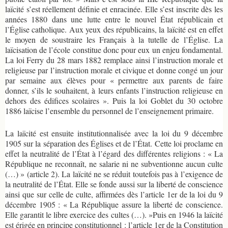
laïcité s’est réellement définie et enracinée. Elle s’est inscrite dès les
années 1880 dans une lutte entre le nouvel État républicain et
l’Église catholique. Aux yeux des républicains, la laïcité est en effet
le moyen de soustraire les Français à la tutelle de l’Église. La
laïcisation de l’école constitue donc pour eux un enjeu fondamental.
La loi Ferry du 28 mars 1882 remplace ainsi l’instruction morale et
religieuse par l’instruction morale et civique et donne congé un jour
par semaine aux élèves pour « permettre aux parents de faire
donner, s’ils le souhaitent, à leurs enfants l’instruction religieuse en
dehors des édifices scolaires ». Puis la loi Goblet du 30 octobre
1886 laïcise l’ensemble du personnel de l’enseignement primaire.
La laïcité est ensuite institutionnalisée avec la loi du 9 décembre
1905 sur la séparation des Églises et de l’État. Cette loi proclame en
effet la neutralité de l’État à l’égard des différentes religions : « La
République ne reconnaît, ne salarie ni ne subventionne aucun culte
(…) » (article 2). La laïcité ne se réduit toutefois pas à l’exigence de
la neutralité de l’État. Elle se fonde aussi sur la liberté de conscience
ainsi que sur celle de culte, affirmées dès l’article 1er de la loi du 9
décembre 1905 : « La République assure la liberté de conscience.
Elle garantit le libre exercice des cultes (…). »Puis en 1946 la laïcité
est érigée en principe constitutionnel : l’article 1er de la Constitution