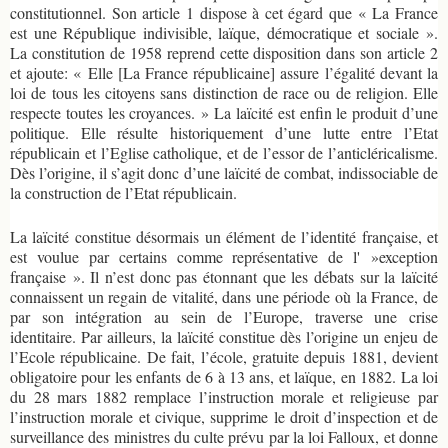
constitutionnel. Son article 1 dispose à cet égard que « La France
est une République indivisible, laïque, démocratique et sociale ».
La constitution de 1958 reprend cette disposition dans son article 2
et ajoute: « Elle [La France républicaine] assure l’égalité devant la
loi de tous les citoyens sans distinction de race ou de religion. Elle
respecte toutes les croyances. » La laïcité est enfin le produit d’une
politique. Elle résulte historiquement d’une lutte entre l’Etat
républicain et l’Eglise catholique, et de l’essor de l’anticléricalisme.
Dès l’origine, il s’agit donc d’une laïcité de combat, indissociable de
la construction de l’Etat républicain.
La laïcité constitue désormais un élément de l’identité française, et
est voulue par certains comme représentative de l' »exception
française ». Il n’est donc pas étonnant que les débats sur la laïcité
connaissent un regain de vitalité, dans une période où la France, de
par son intégration au sein de l’Europe, traverse une crise
identitaire. Par ailleurs, la laïcité constitue dès l’origine un enjeu de
l’Ecole républicaine. De fait, l’école, gratuite depuis 1881, devient
obligatoire pour les enfants de 6 à 13 ans, et laïque, en 1882. La loi
du 28 mars 1882 remplace l’instruction morale et religieuse par
l’instruction morale et civique, supprime le droit d’inspection et de
surveillance des ministres du culte prévu par la loi Falloux, et donne