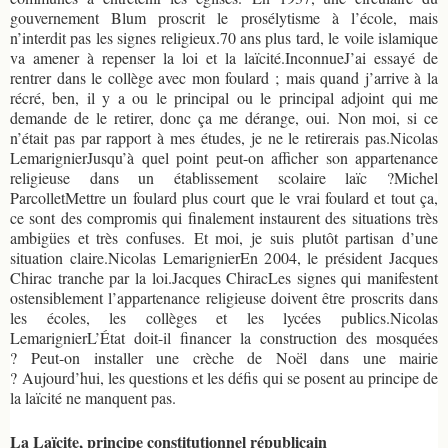
gouvernement Blum proscrit le prosélytisme à l’école, mais
n’interdit pas les signes religieux.70 ans plus tard, le voile islamique
va amener à repenser la loi et la laïcité.InconnueJ’ai essayé de
rentrer dans le collège avec mon foulard ; mais quand j’arrive à la
récré, ben, il y a ou le principal ou le principal adjoint qui me
demande de le retirer, donc ça me dérange, oui. Non moi, si ce
n’était pas par rapport à mes études, je ne le retirerais pas.Nicolas
LemarignierJusqu’à quel point peut-on afficher son appartenance
religieuse dans un établissement scolaire laïc ?Michel
ParcolletMettre un foulard plus court que le vrai foulard et tout ça,
ce sont des compromis qui finalement instaurent des situations très
ambigües et très confuses. Et moi, je suis plutôt partisan d’une
situation claire.Nicolas LemarignierEn 2004, le président Jacques
Chirac tranche par la loi.Jacques ChiracLes signes qui manifestent
ostensiblement l’appartenance religieuse doivent être proscrits dans
les écoles, les collèges et les lycées publics.Nicolas
LemarignierL’État doit-il financer la construction des mosquées
? Peut-on installer une crèche de Noël dans une mairie
? Aujourd’hui, les questions et les défis qui se posent au principe de
la laïcité ne manquent pas.
La Laïcite, principe constitutionnel républicain