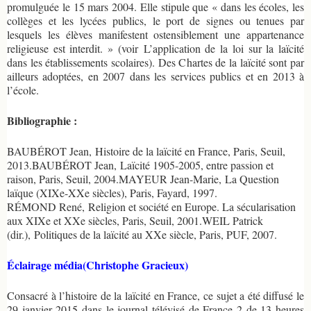
promulguée le 15 mars 2004. Elle stipule que « dans les écoles, les
collèges et les lycées publics, le port de signes ou tenues par
lesquels les élèves manifestent ostensiblement une appartenance
religieuse est interdit. » (voir L’application de la loi sur la laïcité
dans les établissements scolaires). Des Chartes de la laïcité sont par
ailleurs adoptées, en 2007 dans les services publics et en 2013 à
l’école.
Bibliographie :
BAUBÉROT Jean, Histoire de la laïcité en France, Paris, Seuil,
2013.BAUBÉROT Jean, Laïcité 1905-2005, entre passion et
raison, Paris, Seuil, 2004.MAYEUR Jean-Marie, La Question
laïque (XIXe-XXe siècles), Paris, Fayard, 1997.
RÉMOND René, Religion et société en Europe. La sécularisation
aux XIXe et XXe siècles, Paris, Seuil, 2001.WEIL Patrick
(dir.), Politiques de la laïcité au XXe siècle, Paris, PUF, 2007.
Éclairage média(Christophe Gracieux)
Consacré à l’histoire de la laïcité en France, ce sujet a été diffusé le
29 janvier 2015 dans le journal télévisé de France 2 de 13 heures