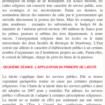
promulguée du temps de de Bonarparte. En Alsace Moselle, les
cultes religieux ont conservé leur caractère de service public, avec
ses avantages et ses inconvénients. Parmi ces derniers, la
nomination directe des ministres du culte par le gouvernement qui
surveille directement la gestion des biens. Mais les avantages sont
plus nombreux : exemples les subventions, le budget 84 du
ministère de l’intérieur prévoit environ 180 millions de francs pour
les prêtres, pasteurs et rabbins des trois départements. A noter
encore, l’enseignement religieux dans les écoles ou le statut
universitaire des deux facultés de théologie de Strasbourg. L’Etat
octroie par ailleurs le caractère d’établissement publics à un certains
nombre d’organismes ou d’institutions propres au culte. Parmi elles,
le conseil de fabrique, chargé de gérer les biens de la paroisse.
DEUXIÈME SÉANCE. L’APPLICATION DU PRINCIPE DE LAÏCITÉ
La laïcité s’applique dans les services publics. Elle se trouve
cependant quelquefois remise en cause par certaines pratiques
religieuses. Une Charte de la laïcité dans les services publics a ainsi
été adoptée en 2007 pour y remédier. Par ailleurs, les services
publics s’efforcent de s’adapter à certaines prescriptions religieuses.
La laïcité ne se traduit en effet pas seulement par une stricte
neutralité de l’État à l’égard des confessions religieuses.