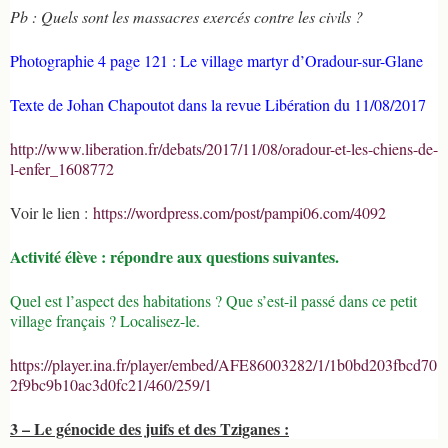
Pb : Quels sont les massacres exercés contre les civils ?
Photographie 4 page 121 : Le village martyr d’Oradour-sur-Glane
Texte de Johan Chapoutot dans la revue Libération du 11/08/2017
http://www.liberation.fr/debats/2017/11/08/oradour-et-les-chiens-de-
l-enfer_1608772
Voir le lien :
https://wordpress.com/post/pampi06.com/4092
Activité élève : répondre aux questions suivantes.
Quel est l’aspect des habitations ? Que s’est-il passé dans ce petit
village français ? Localisez-le.
https://player.ina.fr/player/embed/AFE86003282/1/1b0bd203fbcd70
2f9bc9b10ac3d0fc21/460/259/1
3 – Le génocide des juifs et des Tziganes :